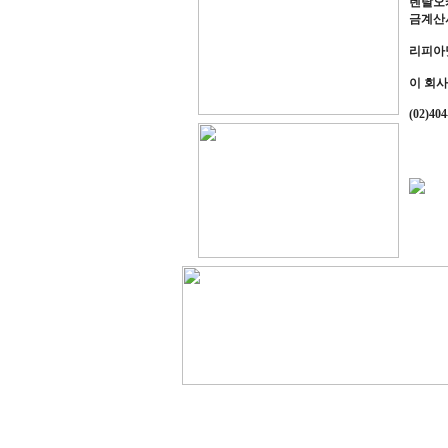
렌탈오
금계산서
리피아닷
이 회사
(02)404