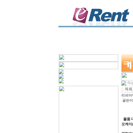
작성일
리피아
글쓴이 
물품 
오케이(w